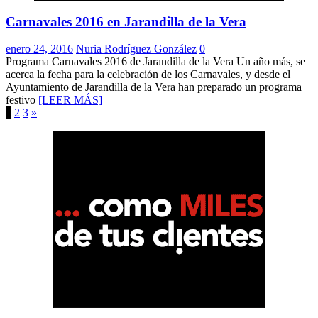
Carnavales 2016 en Jarandilla de la Vera
enero 24, 2016
Nuria Rodríguez González
0
Programa Carnavales 2016 de Jarandilla de la Vera Un año más, se
acerca la fecha para la celebración de los Carnavales, y desde el
Ayuntamiento de Jarandilla de la Vera han preparado un programa
festivo
[LEER MÁS]
Paginación
1
2
3
»
de
entradas