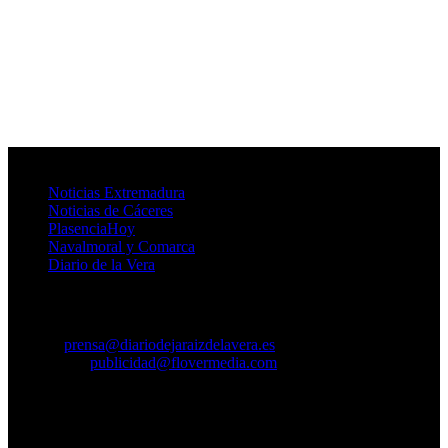
Provincia de Cáceres
Noticias Extremadura
Noticias de Cáceres
PlasenciaHoy
Navalmoral y Comarca
Diario de la Vera
Contacto
Prensa:
prensa@diariodejaraizdelavera.es
Publicidad:
publicidad@flovermedia.com
Agencia de Medios Digitales