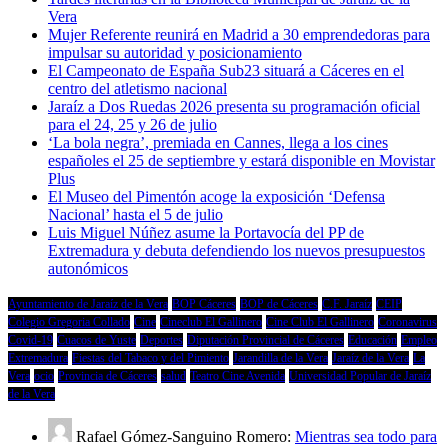
Vera
Mujer Referente reunirá en Madrid a 30 emprendedoras para
impulsar su autoridad y posicionamiento
El Campeonato de España Sub23 situará a Cáceres en el
centro del atletismo nacional
Jaraíz a Dos Ruedas 2026 presenta su programación oficial
para el 24, 25 y 26 de julio
‘La bola negra’, premiada en Cannes, llega a los cines
españoles el 25 de septiembre y estará disponible en Movistar
Plus
El Museo del Pimentón acoge la exposición ‘Defensa
Nacional’ hasta el 5 de julio
Luis Miguel Núñez asume la Portavocía del PP de
Extremadura y debuta defendiendo los nuevos presupuestos
autonómicos
Ayuntamiento de Jaraíz de la Vera
BOP Cáceres
BOP de Cáceres
C.F. Jaraíz
CEIP
Colegio Gregoria Collado
Cine
Cineclub El Gallinero
Cine Club El Gallinero
Coronavirus
Covid-19
Cuacos de Yuste
Deportes
Diputación Provincial de Cáceres
Educación
Empleo
Extremadura
Fiestas del Tabaco y del Pimiento
Jarandilla de la Vera
Jaraíz de la Vera
La
Vera
ocio
Provincia de Cáceres
salud
Teatro Cine Avenida
Universidad Popular de Jaraíz
de la Vera
Rafael Gómez-Sanguino Romero:
Mientras sea todo para