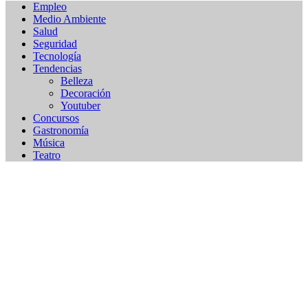
Empleo
Medio Ambiente
Salud
Seguridad
Tecnología
Tendencias
Belleza
Decoración
Youtuber
Concursos
Gastronomía
Música
Teatro