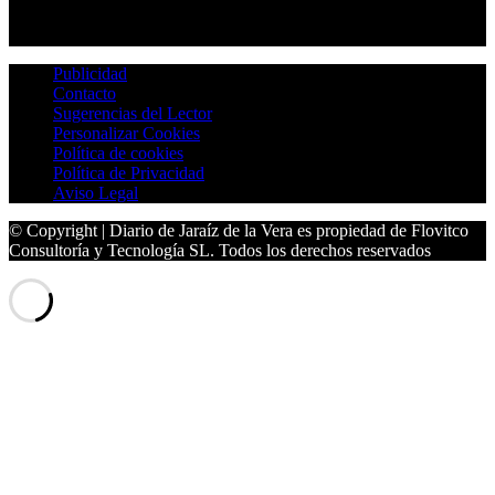
Publicidad
Contacto
Sugerencias del Lector
Personalizar Cookies
Política de cookies
Política de Privacidad
Aviso Legal
© Copyright | Diario de Jaraíz de la Vera es propiedad de Flovitco
Consultoría y Tecnología SL. Todos los derechos reservados