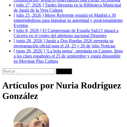
[ julio 27, 2026 ]
Tardes literarias en la Biblioteca Municipal
de Jaraíz de la Vera
Cultura
[ julio 25, 2026 ]
Mujer Referente reunirá en Madrid a 30
emprendedoras para impulsar su autoridad y posicionamiento
Eventos
[ julio 8, 2026 ]
El Campeonato de España Sub23 situará a
Cáceres en el centro del atletismo nacional
Deportes
[ junio 28, 2026 ]
Jaraíz a Dos Ruedas 2026 presenta su
programación oficial para el 24, 25 y 26 de julio
Noticias
[ junio 26, 2026 ]
‘La bola negra’, premiada en Cannes, llega
a los cines españoles el 25 de septiembre y estará disponible
en Movistar Plus
Cultura
Buscar:
Artículos por
Nuria Rodríguez
González