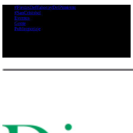
‪#‎FiestasDelTabacoyDelPimiento‬
#SanCristobal
Eventos
Gente
Publireportaje
Twitter
Facebook
Instagram
Youtube