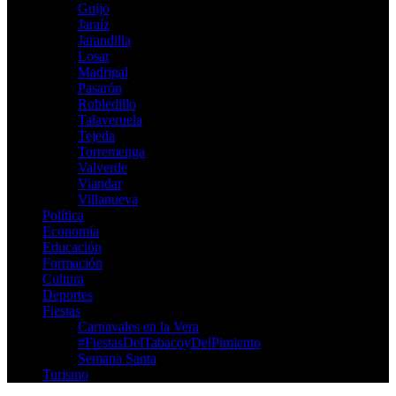
Guijo
Jaraíz
Jarandilla
Losar
Madrigal
Pasarón
Robledillo
Talaveruela
Tejeda
Torremenga
Valverde
Viandar
Villanueva
Política
Economía
Educación
Formación
Cultura
Deportes
Fiestas
Carnavales en la Vera
‪#‎FiestasDelTabacoyDelPimiento‬
Semana Santa
Turismo