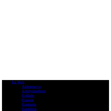
La Vera
Aldeanueva
Arroyomolinos
Collado
Cuacos
Garganta
Gargüera