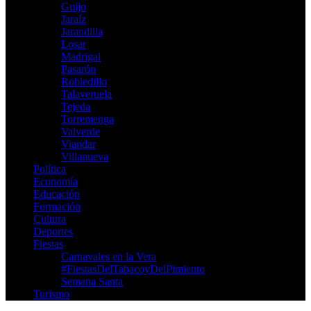
Guijo
Jaraíz
Jarandilla
Losar
Madrigal
Pasarón
Robledillo
Talaveruela
Tejeda
Torremenga
Valverde
Viandar
Villanueva
Política
Economía
Educación
Formación
Cultura
Deportes
Fiestas
Carnavales en la Vera
‪#‎FiestasDelTabacoyDelPimiento‬
Semana Santa
Turismo