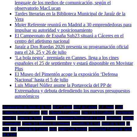
lenguaje de los medios de comunicación, según el
observatorio MacLucan
Tardes literarias en la Biblioteca Municipal de Jaraíz de la
Vera
Mujer Referente reunirá en Madrid a 30 emprendedoras para
impulsar su autoridad y posicionamiento
El Campeonato de España Sub23 situará a Cáceres en el
centro del atletismo nacional
Jaraíz a Dos Ruedas 2026 presenta su programación oficial
para el 24, 25 y 26 de julio
‘La bola negra’, premiada en Cannes, llega a los cines
españoles el 25 de septiembre y estará disponible en Movistar
Plus
El Museo del Pimentón acoge la exposición ‘Defensa
Nacional’ hasta el 5 de julio
Luis Miguel Núñez asume la Portavocía del PP de
Extremadura y debuta defendiendo los nuevos presupuestos
autonómicos
Ayuntamiento de Jaraíz de la Vera
BOP Cáceres
BOP de Cáceres
C.F. Jaraíz
CEIP
Colegio Gregoria Collado
Cine
Cineclub El Gallinero
Cine Club El Gallinero
Coronavirus
Covid-19
Cuacos de Yuste
Deportes
Diputación Provincial de Cáceres
Educación
Empleo
Extremadura
Fiestas del Tabaco y del Pimiento
Jarandilla de la Vera
Jaraíz de la Vera
La
Vera
ocio
Provincia de Cáceres
salud
Teatro Cine Avenida
Universidad Popular de Jaraíz
de la Vera