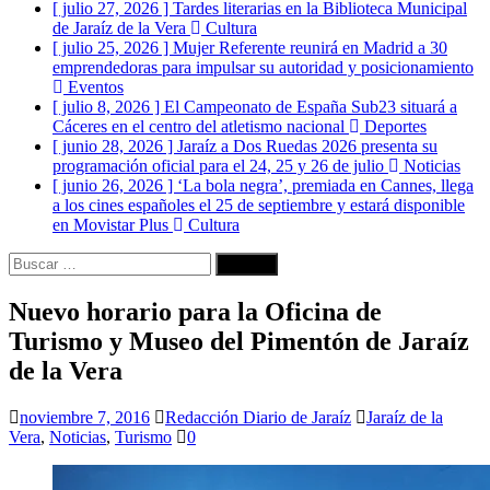
[ julio 27, 2026 ]
Tardes literarias en la Biblioteca Municipal
de Jaraíz de la Vera
Cultura
[ julio 25, 2026 ]
Mujer Referente reunirá en Madrid a 30
emprendedoras para impulsar su autoridad y posicionamiento
Eventos
[ julio 8, 2026 ]
El Campeonato de España Sub23 situará a
Cáceres en el centro del atletismo nacional
Deportes
[ junio 28, 2026 ]
Jaraíz a Dos Ruedas 2026 presenta su
programación oficial para el 24, 25 y 26 de julio
Noticias
[ junio 26, 2026 ]
‘La bola negra’, premiada en Cannes, llega
a los cines españoles el 25 de septiembre y estará disponible
en Movistar Plus
Cultura
Buscar:
Nuevo horario para la Oficina de
Turismo y Museo del Pimentón de Jaraíz
de la Vera
noviembre 7, 2016
Redacción Diario de Jaraíz
Jaraíz de la
Vera
,
Noticias
,
Turismo
0