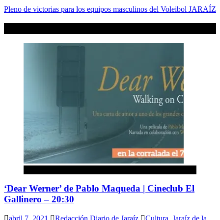
Pleno de victorias para los equipos masculinos del Voleibol JARAÍZ
Artículos relacionados
Cultura
‘Dear Werner’ de Pablo Maqueda | Cineclub El
Gallinero – 20:30
abril 7, 2021
Redacción Diario de Jaraíz
Cultura
,
Jaraíz de la