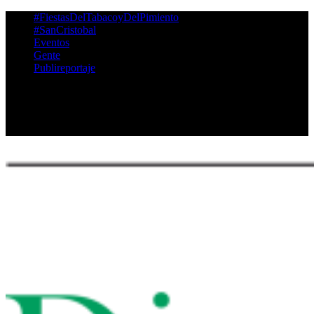
‪#‎FiestasDelTabacoyDelPimiento‬
#SanCristobal
Eventos
Gente
Publireportaje
Twitter
Facebook
Instagram
Youtube