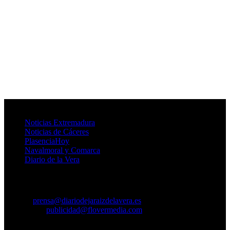
Provincia de Cáceres
Noticias Extremadura
Noticias de Cáceres
PlasenciaHoy
Navalmoral y Comarca
Diario de la Vera
Contacto
Prensa:
prensa@diariodejaraizdelavera.es
Publicidad:
publicidad@flovermedia.com