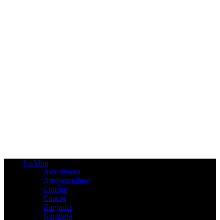
La Vera
Aldeanueva
Arroyomolinos
Collado
Cuacos
Garganta
Gargüera