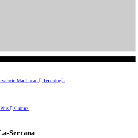
bservatorio MacLucan
Tecnología
r Plus
Cultura
-La-Serrana