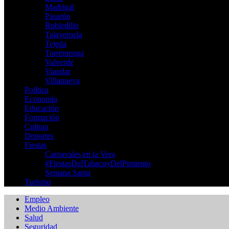
Madrigal
Pasarón
Robledillo
Talaveruela
Tejeda
Torremenga
Valverde
Viandar
Villanueva
Política
Economía
Educación
Formación
Cultura
Deportes
Fiestas
Carnavales en la Vera
‪#‎FiestasDelTabacoyDelPimiento‬
Semana Santa
Turismo
Empleo
Medio Ambiente
Salud
Seguridad