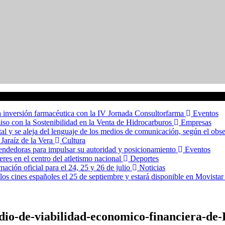
 la inversión farmacéutica con la IV Jornada Consultorfarma
Eventos
o con la Sostenibilidad en la Venta de Hidrocarburos
Empresas
al y se aleja del lenguaje de los medios de comunicación, según el o
 Jaraíz de la Vera
Cultura
endedoras para impulsar su autoridad y posicionamiento
Eventos
es en el centro del atletismo nacional
Deportes
ación oficial para el 24, 25 y 26 de julio
Noticias
los cines españoles el 25 de septiembre y estará disponible en Movista
udio-de-viabilidad-economico-financiera-de