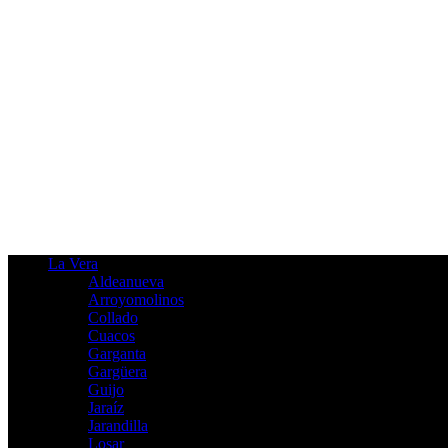
La Vera
Aldeanueva
Arroyomolinos
Collado
Cuacos
Garganta
Gargüera
Guijo
Jaraíz
Jarandilla
Losar