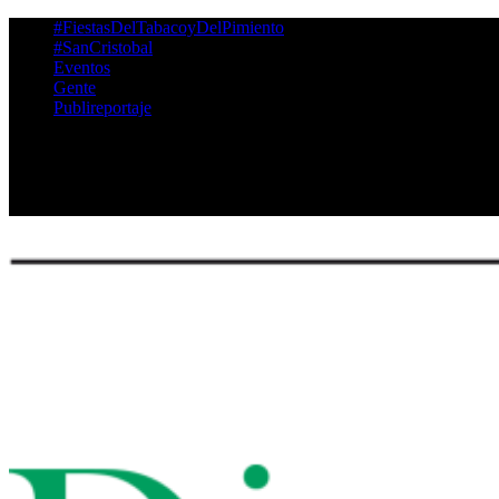
‪#‎FiestasDelTabacoyDelPimiento‬
#SanCristobal
Eventos
Gente
Publireportaje
Twitter
Facebook
Instagram
Youtube