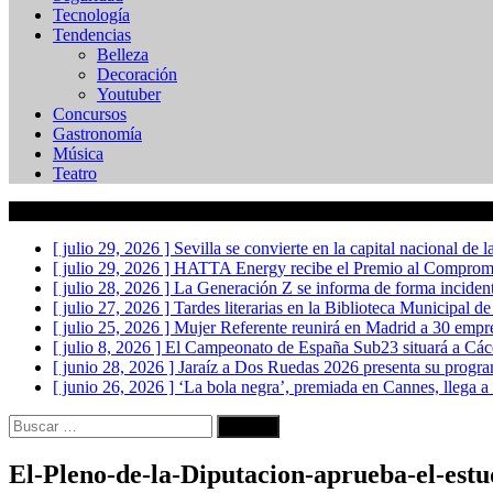
Tecnología
Tendencias
Belleza
Decoración
Youtuber
Concursos
Gastronomía
Música
Teatro
Actualidad
[ julio 29, 2026 ]
Sevilla se convierte en la capital nacional de
[ julio 29, 2026 ]
HATTA Energy recibe el Premio al Compromis
[ julio 28, 2026 ]
La Generación Z se informa de forma incident
[ julio 27, 2026 ]
Tardes literarias en la Biblioteca Municipal de
[ julio 25, 2026 ]
Mujer Referente reunirá en Madrid a 30 empr
[ julio 8, 2026 ]
El Campeonato de España Sub23 situará a Cácer
[ junio 28, 2026 ]
Jaraíz a Dos Ruedas 2026 presenta su program
[ junio 26, 2026 ]
‘La bola negra’, premiada en Cannes, llega a 
Buscar:
El-Pleno-de-la-Diputacion-aprueba-el-est