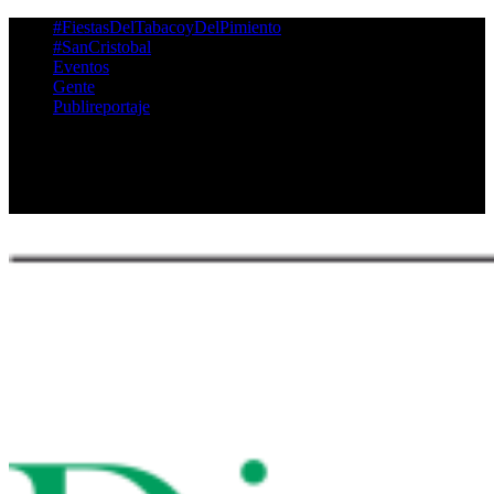
‪#‎FiestasDelTabacoyDelPimiento‬
#SanCristobal
Eventos
Gente
Publireportaje
Twitter
Facebook
Instagram
Youtube