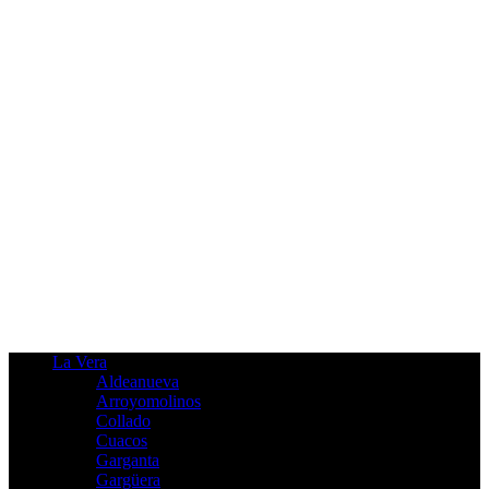
La Vera
Aldeanueva
Arroyomolinos
Collado
Cuacos
Garganta
Gargüera