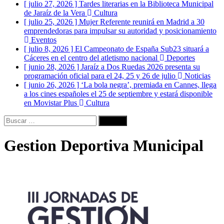
[ julio 27, 2026 ]
Tardes literarias en la Biblioteca Municipal
de Jaraíz de la Vera
Cultura
[ julio 25, 2026 ]
Mujer Referente reunirá en Madrid a 30
emprendedoras para impulsar su autoridad y posicionamiento
Eventos
[ julio 8, 2026 ]
El Campeonato de España Sub23 situará a
Cáceres en el centro del atletismo nacional
Deportes
[ junio 28, 2026 ]
Jaraíz a Dos Ruedas 2026 presenta su
programación oficial para el 24, 25 y 26 de julio
Noticias
[ junio 26, 2026 ]
‘La bola negra’, premiada en Cannes, llega
a los cines españoles el 25 de septiembre y estará disponible
en Movistar Plus
Cultura
Buscar:
Gestion Deportiva Municipal