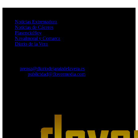
Provincia de Cáceres
Noticias Extremadura
Noticias de Cáceres
PlasenciaHoy
Navalmoral y Comarca
Diario de la Vera
Contacto
Prensa:
prensa@diariodejaraizdelavera.es
Publicidad:
publicidad@flovermedia.com
Agencia de Medios Digitales