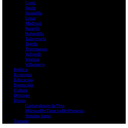
Guijo
Jaraíz
Jarandilla
Losar
Madrigal
Pasarón
Robledillo
Talaveruela
Tejeda
Torremenga
Valverde
Viandar
Villanueva
Política
Economía
Educación
Formación
Cultura
Deportes
Fiestas
Carnavales en la Vera
‪#‎FiestasDelTabacoyDelPimiento‬
Semana Santa
Turismo