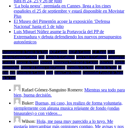
para el 24, 25 y 26 de julio
‘La bola negra’, premiada en Cannes, llega a los cines
españoles el 25 de septiembre y estará disponible en Movistar
Plus
El Museo del Pimentón acoge la exposición ‘Defensa
Nacional’ hasta el 5 de julio
Luis Miguel Núñez asume la Portavocía del PP de
Extremadura y debuta defendiendo los nuevos presupuestos
autonómicos
Ayuntamiento de Jaraíz de la Vera
BOP Cáceres
BOP de Cáceres
C.F. Jaraíz
CEIP
Colegio Gregoria Collado
Cine
Cineclub El Gallinero
Cine Club El Gallinero
Coronavirus
Covid-19
Cuacos de Yuste
Deportes
Diputación Provincial de Cáceres
Educación
Empleo
Extremadura
Fiestas del Tabaco y del Pimiento
Jarandilla de la Vera
Jaraíz de la Vera
La
Vera
ocio
Provincia de Cáceres
salud
Teatro Cine Avenida
Universidad Popular de Jaraíz
de la Vera
Rafael Gómez-Sanguino Romero:
Mientras sea todo para
bien, buena decisión.
Buker:
Buenas, mi caso, los realizo de forma voluntaria,
siemplemente con alguna musica relajante de fondo (ondas
binaurales) o con videos…
Wilson:
Hola, me pasa muy parecido a lo tuyo. Me
gustaría intercambiar más opiniones contigo. Me avisas y nos